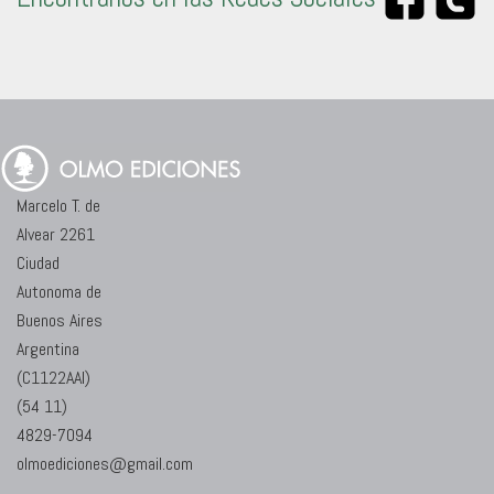
Marcelo T. de
Alvear 2261
Ciudad
Autonoma de
Buenos Aires
Argentina
(C1122AAI)
(54 11)
4829-7094
olmoediciones@gmail.com