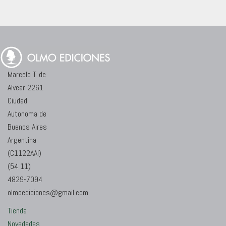
Marcelo T. de
Alvear 2261
Ciudad
Autonoma de
Buenos Aires
Argentina
(C1122AAI)
(54 11)
4829-7094
olmoediciones@gmail.com
Tienda
Novedades