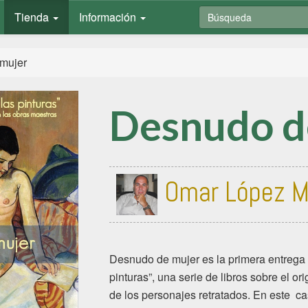
Tienda
Información
mujer
Desnudo d
Omar López M
Desnudo de mujer es la primera entrega 
pinturas”, una serie de libros sobre el or
de los personajes retratados. En este c