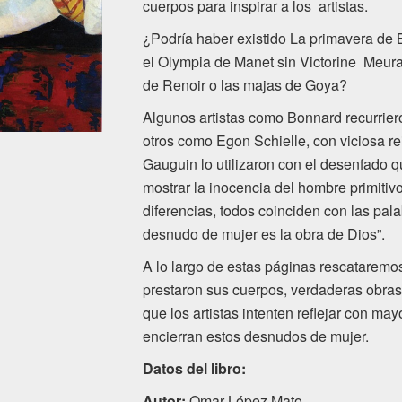
cuerpos para inspirar a los artistas.
¿Podría haber existido La primavera de B
el Olympia de Manet sin Victorine Meur
de Renoir o las majas de Goya?
Algunos artistas como Bonnard recurrier
otros como Egon Schielle, con viciosa r
Gauguin lo utilizaron con el desenfado qu
mostrar la inocencia del hombre primitiv
diferencias, todos coinciden con las pala
desnudo de mujer es la obra de Dios”.
A lo largo de estas páginas rescataremo
prestaron sus cuerpos, verdaderas obras
que los artistas intenten reflejar con may
encierran estos desnudos de mujer.
Datos del libro:
Autor:
Omar López Mato