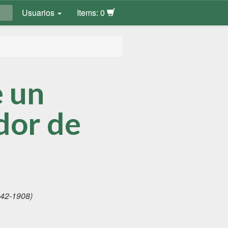
Usuarios
Items: 0
e un
or de
842-1908)