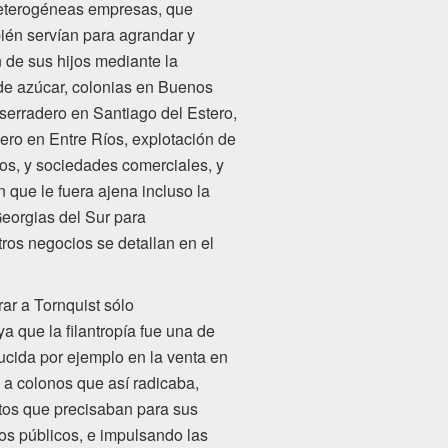
 heterogéneas empresas, que
ién servían para agrandar y
 de sus hijos mediante la
a de azúcar, colonias en Buenos
serradero en Santiago del Estero,
ero en Entre Ríos, explotación de
os, y sociedades comerciales, y
in que le fuera ajena incluso la
eorgias del Sur para
otros negocios se
detallan en el
rar a Tornquist sólo
ya que la filantropía fue una de
ducida por ejemplo en la venta en
 a colonos que así radicaba,
tos que precisaban para sus
ios públicos, e impulsando las