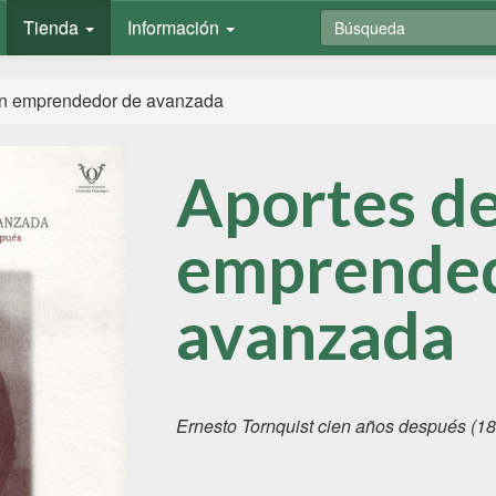
Tienda
Información
un emprendedor de avanzada
Aportes d
emprended
avanzada
Ernesto Tornquist cien años después (1