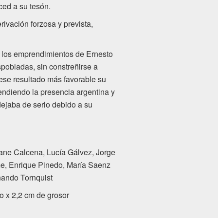
rced
a su tesón.
vación forzosa y prevista,
 los emprendimientos de
Ernesto
pobladas, sin constreñirse a
ese resultado más favorable su
tendiendo la presencia argentina y
 dejaba de serlo debido a su
ane Calcena, Lucía Gálvez, Jorge
me, Enrique Pinedo, María Saenz
nando Tornquist
o x 2,2 cm de grosor