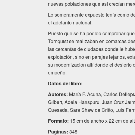
nuevas poblaciones que así crecían me
Lo someramente expuesto tenía como deri
el
adelanto nacional.
Puesto que se ha podido comprobar que
Tornquist se realizaban en comarcas des
las
cercanías de ciudades donde le hubi
explotación,
sino en parajes lejanos, ex
su modernización
allí donde el desierto
empeño.
Datos del libro:
Autores:
María F. Acuña, Carlos Dellepi
Gilbert, Adela Harispuru, Juan Cruz Jai
Quesada, Sara Shaw de Critto, Luis Fer
Formato:
15 cm de ancho x 22 cm de alt
Paginas:
348