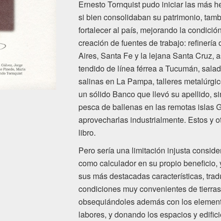
Ernesto Tornquist pudo iniciar las más
si
bien consolidaban su patrimonio, tamb
fortalecer al
país, mejorando la condición
creación de fuentes de
trabajo: refinerí
Aires, Santa Fe y la lejana Santa
Cruz, a
tendido de línea férrea a Tucumán,
salad
salinas en La Pampa, talleres
metalúrgic
un sólido Banco que llevó su
apellido, s
pesca de ballenas en las remotas islas
G
aprovecharlas industrialmente. Estos y 
libro.
Pero sería una limitación injusta conside
como
calculador en su propio beneficio, 
sus más
destacadas características, tra
condiciones
muy convenientes de tierras
obsequiándoles además
con los elemen
labores, y donando los espacios y
edific