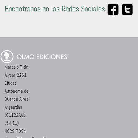
Encontranos en las Redes Sociales
Marcelo T. de
Alvear 2261
Ciudad
Autonoma de
Buenos Aires
Argentina
(C1122AAI)
(54 11)
4829-7094