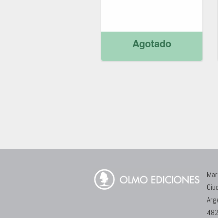
Agotado
Mar
Ciu
Arg
482