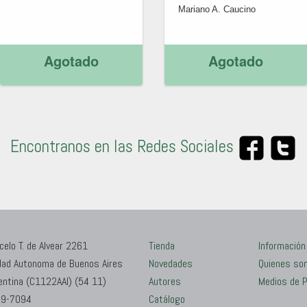
Mariano A. Caucino
Agotado
Agotado
Encontranos en las Redes Sociales
celo T. de Alvear 2261
Tienda
Información
dad Autonoma de Buenos Aires
Novedades
Quienes so
entina (C1122AAI) (54 11)
Autores
Medios de 
9-7094
Catálogo