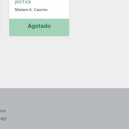
política
Mariano A. Caucino
Agotado
mos
Pago