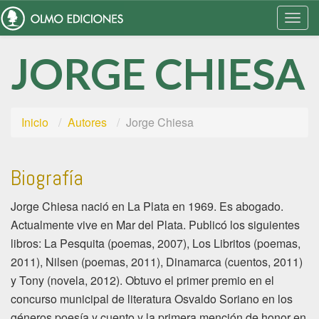
Togg
Navi
JORGE CHIESA
Inicio
Autores
Jorge Chiesa
Biografía
Jorge Chiesa nació en La Plata en 1969. Es abogado.
Actualmente vive en Mar del Plata. Publicó los siguientes
libros: La Pesquita (poemas, 2007), Los Libritos (poemas,
2011), Nilsen (poemas, 2011), Dinamarca (cuentos, 2011)
y Tony (novela, 2012). Obtuvo el primer premio en el
concurso municipal de literatura Osvaldo Soriano en los
géneros poesía y cuento y la primera mención de honor en